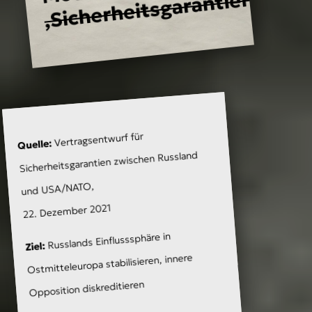
‚Sicherheitsgarantien‘“
Vertragsentwurf für
Quelle:
Sicherheitsgarantien zwischen Russland
„Der
Westen ist
und USA/NATO,
Russlands ewiger
22. Dezember 2021
Feind, also braucht
Russlands Einflusssphäre in
Ziel:
Moskau
Ostmitteleuropa stabilisieren, innere
‚Sicherheitsgarantien‘“
Opposition diskreditieren